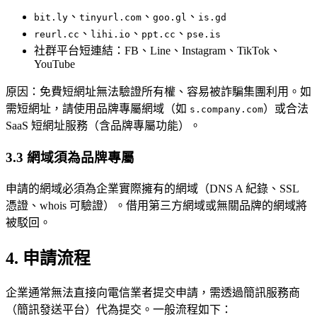
、
、
、
bit.ly
tinyurl.com
goo.gl
is.gd
、
、
、
reurl.cc
lihi.io
ppt.cc
pse.is
社群平台短連結：FB、Line、Instagram、TikTok、
YouTube
原因：免費短網址無法驗證所有權、容易被詐騙集團利用。如
需短網址，請使用品牌專屬網域（如
）或合法
s.company.com
SaaS 短網址服務（含品牌專屬功能）。
3.3 網域須為品牌專屬
申請的網域必須為企業實際擁有的網域（DNS A 紀錄、SSL
憑證、whois 可驗證）。借用第三方網域或無關品牌的網域將
被駁回。
4. 申請流程
企業通常無法直接向電信業者提交申請，需透過簡訊服務商
（簡訊發送平台）代為提交。一般流程如下：