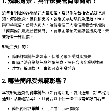
1. 規範背景：為什麼要管商業簡訊？
近年含網址的詐騙簡訊大量氾濫，常見手法包括偽冒銀行通
知、海關退費、健保補繳等，誘騙民眾點擊釣魚連結。NCC
與中華電信、台灣大哥大、遠傳電信三大電信業者合作推動
「商業簡訊風險管控機制」，要求企業預先登錄發送網域，未
登錄者一律阻擋。
規範主要目的：
降低詐騙簡訊送達率，保護民眾免受財產損失
區隔合法商業簡訊與詐騙訊息，提升合法企業送達率
建立可追溯機制，事後可查詢發送方
2. 哪些簡訊受規範影響？
本次規範僅針對
商業簡訊
（如行銷活動、會員通知、訂單出貨
通知、活動邀請等），且符合以下任一條件即需登錄白名單：
簡訊內容含
網址
（http:// 或 https:// 開頭）